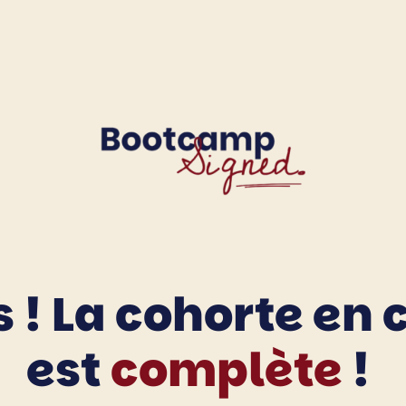
 ! La cohorte en 
est
complète
!