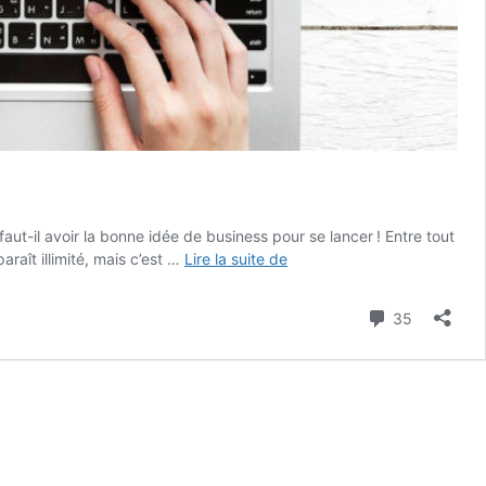
ut-il avoir la bonne idée de business pour se lancer ! Entre tout
50
raît illimité, mais c’est …
Lire la suite de
idées
de
Commenta
35
business
en
ligne
à
faire
depuis
chez
soi