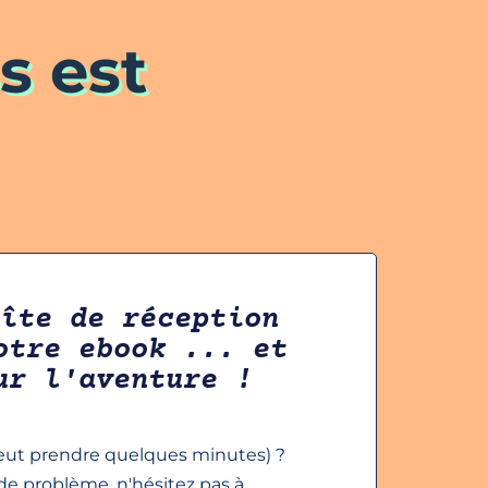
s est
oîte de réception
otre ebook ... et
ur l'aventure !
peut prendre quelques minutes) ?
 de problème, n'hésitez pas à