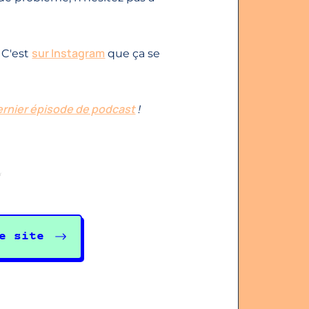
sur Instagram
 C'est
que ça se
ernier épisode de podcast
!
e site