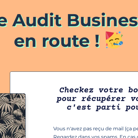
e Audit Busines
en route !
Checkez votre b
pour récupérer v
c'est parti po
Vous n'avez pas reçu de mail (ça 
Regardez dans
vos spams
. En cas