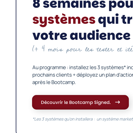
8 semaines pour
systèmes
qui t
votre
audience
(+ 4 mois pour les tester et it
Au programme : installez les 3 systèmes* in
prochains clients + déployez un plan d'act
après le Bootcamp.
Découvrir le Bootcamp Signed.
*Les 3 systèmes qu'on installera : un système market