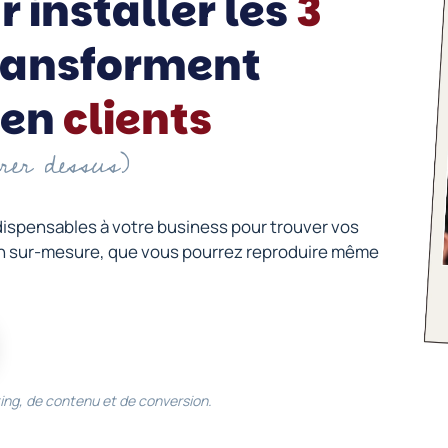
 installer les
3
ransforment
en
clients
érer dessus)
dispensables à votre business pour trouver vos
ion sur-mesure, que vous pourrez reproduire même
ing, de contenu et de conversion.