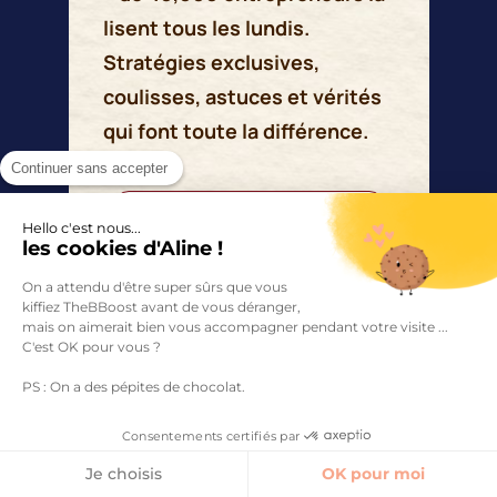
lisent tous les lundis.
Stratégies exclusives,
coulisses, astuces et vérités
qui font toute la différence.
Continuer sans accepter
Hello c'est nous...
les cookies d'Aline !
On a attendu d'être super sûrs que vous
Je m'inscris
kiffiez TheBBoost avant de vous déranger,
mais on aimerait bien vous accompagner pendant votre visite ...
C'est OK pour vous ?
PS : On a des pépites de chocolat.
Consentements certifiés par
Je choisis
OK pour moi