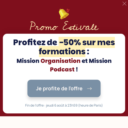
Promo Estivale
Profitez d
e
-50% sur mes
formations
:
Mission
Organisation
et Mission
Podcast
!
Je profite de l'offre
Fin de l'offre : jeudi 6 août à 23h59 (heure de Paris)