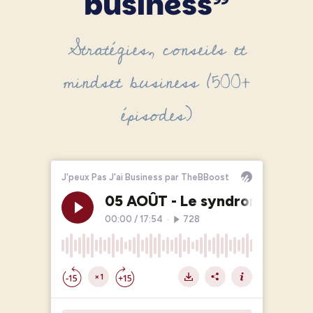
business”
Stratégies, conseils et
mindset business (500+
épisodes)