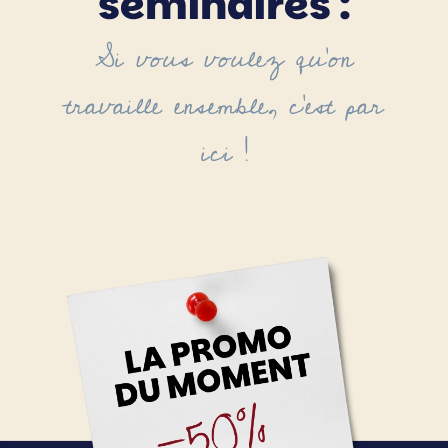
séminaires :
Si vous voulez qu'on
travaille ensemble, c'est par
ici !