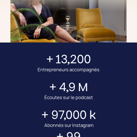
+
13,200
Entrepreneurs accompagnés
+
4,9
M
Écoutes sur le podcast
+
97,000
k
Abonnés sur Instagram
+
99