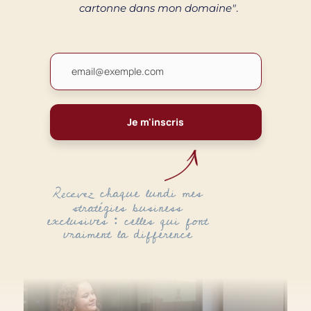
cartonne dans mon domaine"
.
Je m'inscris
chaque lundi mes
Recevez
strat
é
gies business
exclusives
:
celles qui font
vraiment la diff
é
rence