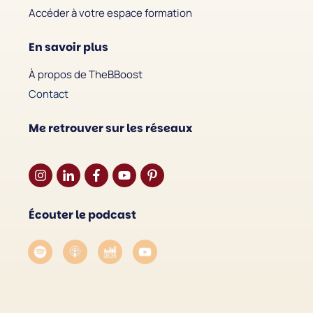
Accéder à votre espace formation
En savoir plus
À propos de TheBBoost
Contact
Me retrouver sur les réseaux
Écouter le podcast
'est nous...
ookies d'Aline !
endu d'être super sûrs que vous kiffiez
st avant de vous déranger, mais on
t bien vous accompagner pendant votre visite ...
K pour vous ?