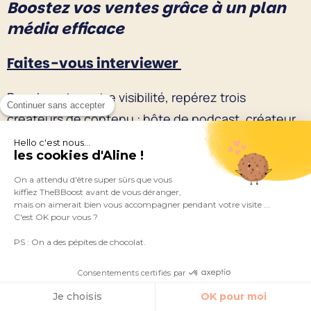
Boostez vos ventes grâce à un plan
média efficace
Faites-vous interviewer
Pour booster votre visibilité, repérez trois
Continuer sans accepter
créateurs de contenu : hôte de podcast, créateur
avec une
chaîne YouTube
, un blog, etc. Leur
Hello c'est nous...
les cookies d'Aline !
audience doit correspondre à
vos clients idéaux
.
On a attendu d'être super sûrs que vous
kiffiez TheBBoost avant de vous déranger,
Ensuite, contactez ces créateurs de contenu sous
mais on aimerait bien vous accompagner pendant votre visite ...
30 jours (avant le début de votre évènement) pour
C'est OK pour vous ?
intervenir sur leur média, en échange d’une
PS : On a des pépites de chocolat.
proposition de valeur. L’objectif est de mettre en
Consentements certifiés par
avant votre expertise et d’
être visible auprès
Je choisis
OK pour moi
d’une nouvelle audience
.