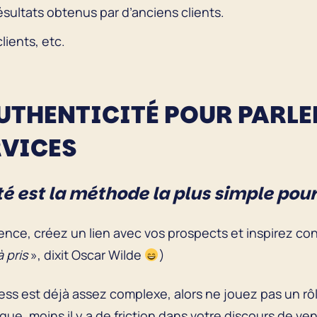
sultats obtenus par d’anciens clients.
ients, etc.
AUTHENTICITÉ POUR PARLE
RVICES
té est la méthode la plus simple pou
nce, créez un lien avec vos prospects et inspirez con
à pris
», dixit Oscar Wilde
)
ness est déjà assez complexe, alors ne jouez pas un rôl
que, moins il y a de friction dans votre discours de v