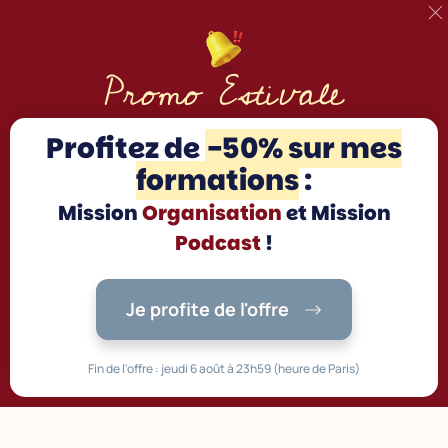
Promo Estivale
Profitez d
e
-50% sur mes
formations
:
Mission
Organisation
et Mission
Podcast
!
Je profite de l'offre
Fin de l'offre : jeudi 6 août à 23h59 (heure de Paris)