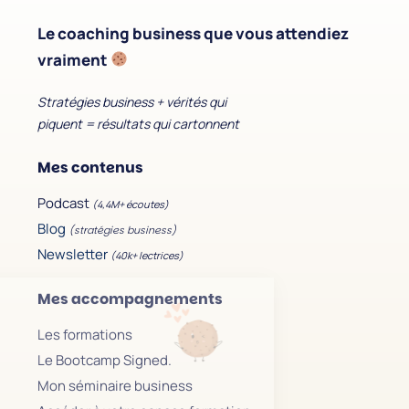
Le coaching business que vous attendiez
vraiment
Stratégies business + vérités qui
piquent = résultats qui cartonnent
Mes contenus
Podcast
(4,4M+ écoutes)
Blog
(stratégies business)
Newsletter
(40k+ lectrices)
Continuer sans accepter
Mes accompagnements
Hello c'est nous...
les cookies d'Aline !
Les formations
On a attendu d'être super sûrs que vous
Le Bootcamp Signed.
kiffiez TheBBoost avant de vous déranger,
Mon séminaire business
mais on aimerait bien vous accompagner pendant votre visite ...
C'est OK pour vous ?