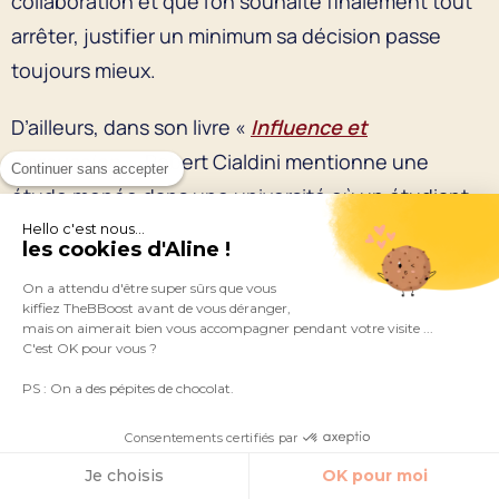
collaboration et que l’on souhaite finalement tout
arrêter, justifier un minimum sa décision passe
toujours mieux.
D’ailleurs, dans son livre «
Influence et
persuasion
», Robert Cialdini mentionne une
Continuer sans accepter
étude menée dans une université où un étudiant
demande à passer devant tout le monde à la
Hello c'est nous...
les cookies d'Aline !
photocopieuse. Lorsqu’il justifie sa demande, il
On a attendu d'être super sûrs que vous
obtient beaucoup plus de oui que lorsqu’il
kiffiez TheBBoost avant de vous déranger,
mais on aimerait bien vous accompagner pendant votre visite ...
demande simplement la permission de passer en
C'est OK pour vous ?
priorité.
PS : On a des pépites de chocolat.
Vous n’avez donc pas besoin d’une grande excuse
Consentements certifiés par
pour dire stop, mais si vous avez remarqué un
Je choisis
OK pour moi
changement, autant le mettre en avant !