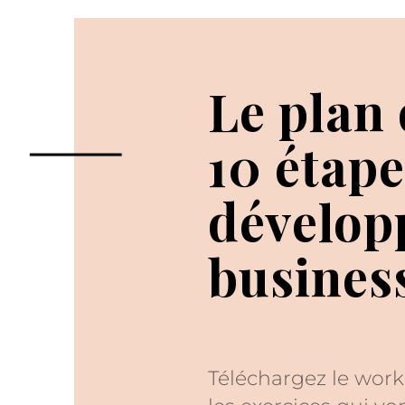
Le plan 
10 étap
dévelop
busines
Téléchargez le work