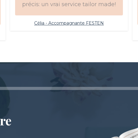
précis: un vrai service tailor made!
Célia - Accompagnante FESTEN
re