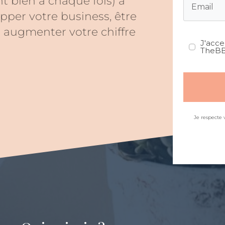
nt bien à chaque fois) à
pper votre business, être
t augmenter votre chiffre
J'acce
TheBB
Je respecte 