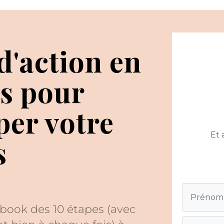
d'action en
es pour
per votre
Et 
s
book des 10 étapes (avec