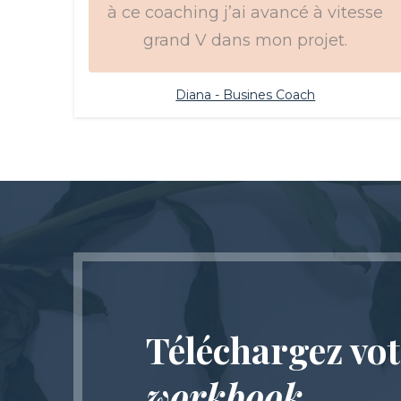
à ce coaching j’ai avancé à vitesse
grand V dans mon projet.
Diana - Busines Coach
Téléchargez vot
workbook