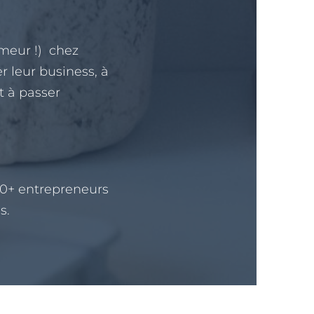
umeur !) chez
r leur business, à
et à passer
 60+ entrepreneurs
s.