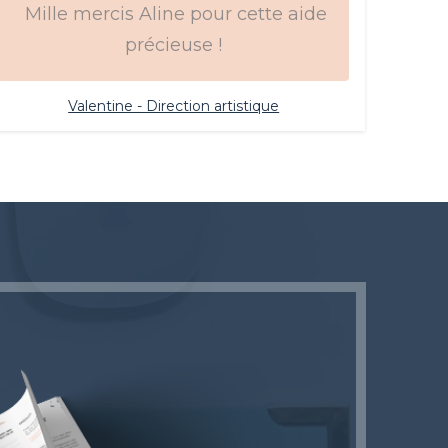
Mille mercis Aline pour cette aide
précieuse !
Valentine - Direction artistique