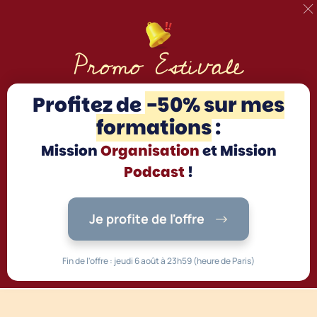
Promo Estivale
Profitez d
e
-50% sur mes
formations
:
Mission
Organisation
et Mission
Podcast
!
Je profite de l'offre
Fin de l'offre : jeudi 6 août à 23h59 (heure de Paris)