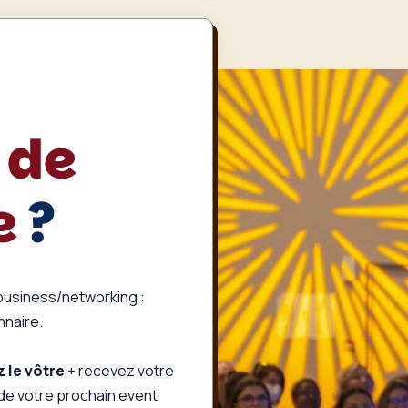
 de
e
?
 business/networking :
onnaire.
 le vôtre
+ recevez votre
 de votre prochain event