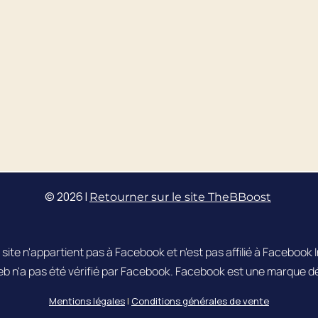
© 2026 I
Retourner sur le site TheBBoost
 site n'appartient pas à Facebook et n'est pas affilié à Facebook I
eb n'a pas été vérifié par Facebook. Facebook est une marque 
s Options
Mentions légales
|
Conditions générales de vente
ètres de confidentialité, en garantissant la conformité avec le