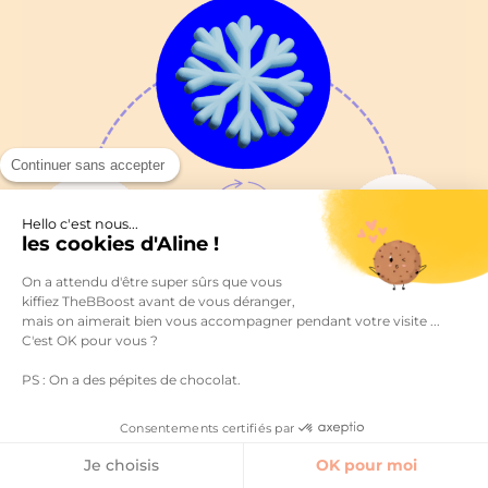
Continuer sans accepter
Hello c'est nous...
les cookies d'Aline !
On a attendu d'être super sûrs que vous
kiffiez TheBBoost avant de vous déranger,
mais on aimerait bien vous accompagner pendant votre visite ...
C'est OK pour vous ?
PS : On a des pépites de chocolat.
Consentements certifiés par
Je choisis
OK pour moi