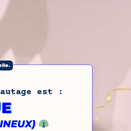
lle.
autage est :
UE
MINEUX)