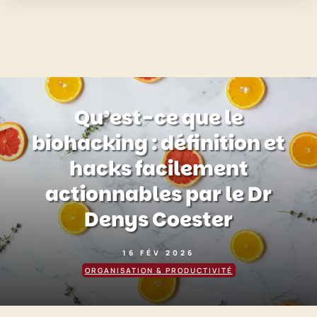
Qu’est-ce que le
biohacking : définition et
hacks facilement
actionnables par le Dr
Denys Coester
16 FÉV 2026
ORGANISATION & PRODUCTIVITÉ