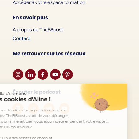
Accéder à votre espace formation
En savoir plus
À propos de TheBBoost
Contact
Me retrouver sur les réseaux
Continuer sans accepter
Écouter le podcast
Hello c'est nous...
les cookies d'Aline !
On a attendu d'être super sûrs que vous
kiffiez TheBBoost avant de vous déranger,
mais on aimerait bien vous accompagner pendant votre visite ...
C'est OK pour vous ?
PS : On a des pépites de chocolat.