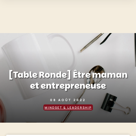
[Table Ronde] Être maman
et entrepreneuse
08 AOÛT 2022
MINDSET & LEADERSHIP