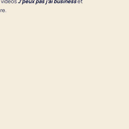
 vidéos
J’peux pas j’ai business
et
re.