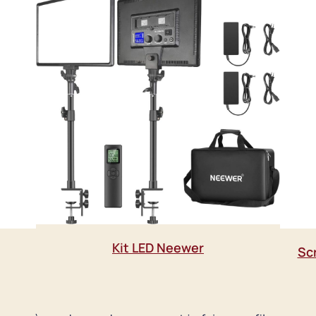
Kit LED Neewer
Sc