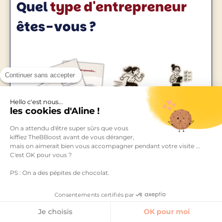
Quel
type d'entrepreneur
êtes-vous ?
Continuer sans accepter
Hello c'est nous...
les cookies d'Aline !
On a attendu d'être super sûrs que vous
kiffiez TheBBoost avant de vous déranger,
mais on aimerait bien vous accompagner pendant votre visite ...
C'est OK pour vous ?
PS : On a des pépites de chocolat.
9 questions pour découvrir quelles sont les
meilleures stratégies, ressources et outils,
Consentements certifiés par
en fonction de
votre personnalité
Je choisis
OK pour moi