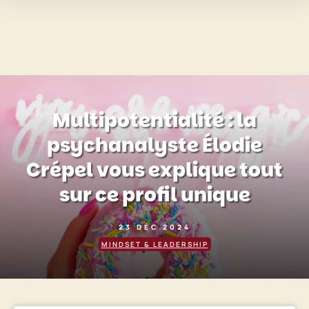
Multipotentialité : la
psychanalyste Élodie
Crépel vous explique tout
sur ce profil unique
23 DÉC 2024
MINDSET & LEADERSHIP