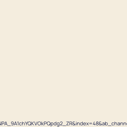
ENPA_9A1chYQKVOkPQpdg2_ZR&index=48&ab_chann