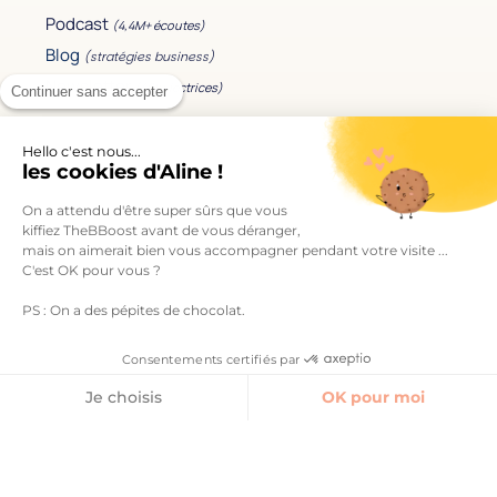
Podcast
(4,4M+ écoutes)
Blog
(stratégies business)
Newsletter
(40k+ lectrices)
Continuer sans accepter
Mes accompagnements
Hello c'est nous...
les cookies d'Aline !
Les formations
On a attendu d'être super sûrs que vous
Le Bootcamp Signed.
kiffiez TheBBoost avant de vous déranger,
Mon séminaire business
mais on aimerait bien vous accompagner pendant votre visite ...
C'est OK pour vous ?
Accéder à votre espace formation
PS : On a des pépites de chocolat.
En savoir plus
Consentements certifiés par
À propos de TheBBoost
Je choisis
OK pour moi
Contact
Axeptio consent
Plateforme de Gestion du Consentement : Personnalisez vos O
Me retrouver sur les réseaux
Notre plateforme vous permet d'adapter et de gérer vos paramètr