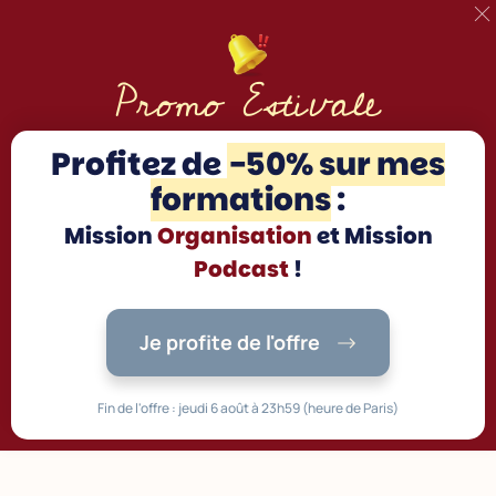
Promo Estivale
Profitez d
e
-50% sur mes
formations
:
Mission
Organisation
et Mission
Podcast
!
Je profite de l'offre
Fin de l'offre : jeudi 6 août à 23h59 (heure de Paris)