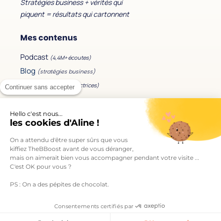
Stratégies business + vérités qui
piquent = résultats qui cartonnent
Mes contenus
Podcast
(4,4M+ écoutes)
Blog
(stratégies business)
Newsletter
(40k+ lectrices)
Continuer sans accepter
Mes accompagnements
Hello c'est nous...
les cookies d'Aline !
Les formations
On a attendu d'être super sûrs que vous
Le Bootcamp Signed.
kiffiez TheBBoost avant de vous déranger,
Mon séminaire business
mais on aimerait bien vous accompagner pendant votre visite ...
C'est OK pour vous ?
Accéder à votre espace formation
PS : On a des pépites de chocolat.
En savoir plus
Consentements certifiés par
À propos de TheBBoost