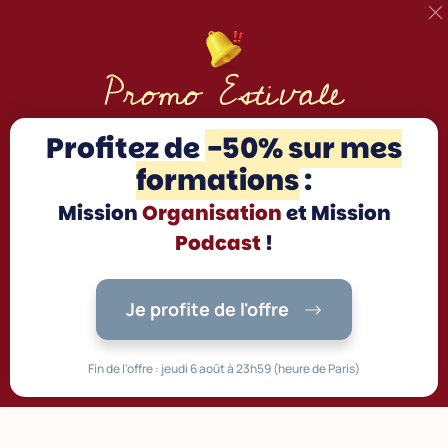
Promo Estivale
Profitez d
e
-50% sur mes
formations
:
Mission
Organisation
et Mission
Podcast
!
Je profite de l'offre
Fin de l'offre : jeudi 6 août à 23h59 (heure de Paris)