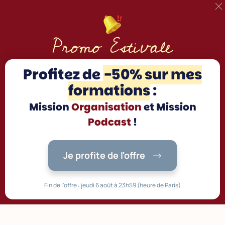
Promo Estivale
Profitez d
e
-50% sur mes
formations
:
Mission
Organisation
et Mission
Podcast
!
Je profite de l'offre
Fin de l'offre : jeudi 6 août à 23h59 (heure de Paris)