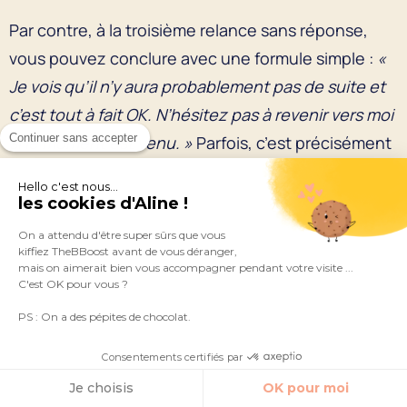
Par contre, à la troisième relance sans réponse,
vous pouvez conclure avec une formule simple :
«
Je vois qu’il n’y aura probablement pas de suite et
c’est tout à fait OK. N’hésitez pas à revenir vers moi
Continuer sans accepter
si le moment est venu. »
Parfois, c’est précisément
ce message qui déclenche une réponse.
Hello c'est nous...
les cookies d'Aline !
Cas pratique de relance
On a attendu d'être super sûrs que vous
commerciale
kiffiez TheBBoost avant de vous déranger,
mais on aimerait bien vous accompagner pendant votre visite ...
C'est OK pour vous ?
Si vous avez envoyé un devis et que votre
prospect ne répond plus, voici le rythme de
PS : On a des pépites de chocolat.
relance à appliquer :
Consentements certifiés par
Je choisis
OK pour moi
Date d’échéance → Si une échéance a été fixée, le