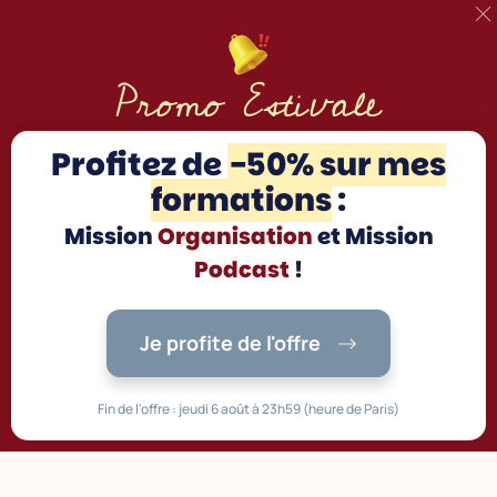
Promo Estivale
Profitez d
e
-50% sur mes
formations
:
Mission
Organisation
et Mission
Podcast
!
Je profite de l'offre
Fin de l'offre : jeudi 6 août à 23h59 (heure de Paris)