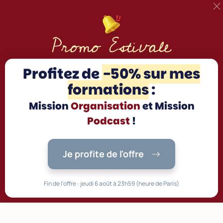
Promo Estivale
Profitez d
e
-50% sur mes
formations
:
Mission
Organisation
et Mission
Podcast
!
Je profite de l'offre
Fin de l'offre : jeudi 6 août à 23h59 (heure de Paris)