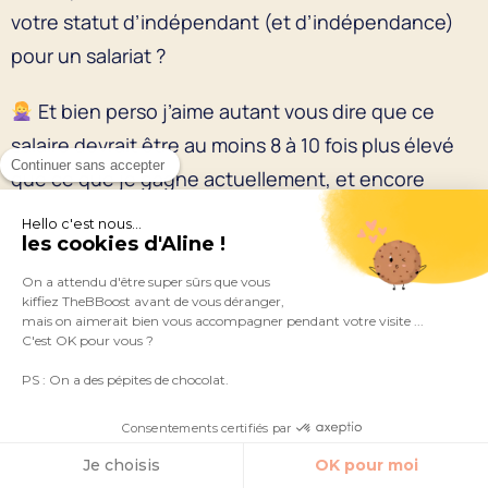
votre statut d’indépendant (et d’indépendance)
pour un salariat ?
Et bien perso j’aime autant vous dire que ce
salaire devrait être au moins 8 à 10 fois plus élevé
Continuer sans accepter
que ce que je gagne actuellement, et encore
même pas sûr que j’accepte ! Je suis beaucoup
Hello c'est nous...
les cookies d'Aline !
trop attachée à ma liberté, et pas sûre qu’elle soit à
vendre.
On a attendu d'être super sûrs que vous
kiffiez TheBBoost avant de vous déranger,
mais on aimerait bien vous accompagner pendant votre visite ...
C'est OK pour vous ?
PS : On a des pépites de chocolat.
Consentements certifiés par
Je choisis
OK pour moi