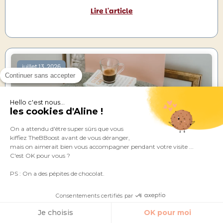
Lire l'article
juillet 13, 2026
Continuer sans accepter
Hello c'est nous...
les cookies d'Aline !
On a attendu d'être super sûrs que vous
kiffiez TheBBoost avant de vous déranger,
mais on aimerait bien vous accompagner pendant votre visite ...
Comment gagner du temps avec l’IA : 20
C'est OK pour vous ?
exemples concrets à implémenter dans votre
quotidien
PS : On a des pépites de chocolat.
Lire l'article
Consentements certifiés par
Je choisis
OK pour moi