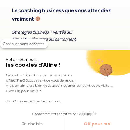
Le coaching business que vous attendiez
vraiment
Stratégies business + vérités qui
piquent = résultats qui cartonnent
Continuer sans accepter
Mes contenus
Hello c'est nous...
Podcast
les cookies d'Aline !
(4,4M+ écoutes)
Blog
(stratégies business)
On a attendu d'être super sûrs que vous
Newsletter
kiffiez TheBBoost avant de vous déranger,
(40k+ lectrices)
mais on aimerait bien vous accompagner pendant votre visite ...
C'est OK pour vous ?
Mes accompagnements
PS : On a des pépites de chocolat.
Les formations
Le Bootcamp Signed.
Consentements certifiés par
Mon séminaire business
Je choisis
OK pour moi