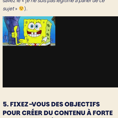
savez le « j
e ne suis pas légitime à parler de ce
sujet
»
).
5. FIXEZ-VOUS DES OBJECTIFS
POUR CRÉER DU CONTENU À FORTE