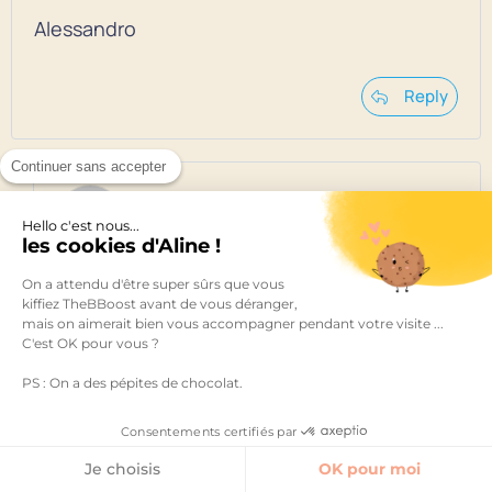
Alessandro
Reply
Continuer sans accepter
TheBBoost
Hello c'est nous...
22 mai 2021 à 20 h 30 min
les cookies d'Aline !
On a attendu d'être super sûrs que vous
Hello Alessandro
Merci pour ton retour
kiffiez TheBBoost avant de vous déranger,
ça nous fait vraiment plaisir si ça a pu
mais on aimerait bien vous accompagner pendant votre visite ...
C'est OK pour vous ?
t’aider
PS : On a des pépites de chocolat.
– Chloé, team The Bboost
Consentements certifiés par
Reply
Je choisis
OK pour moi