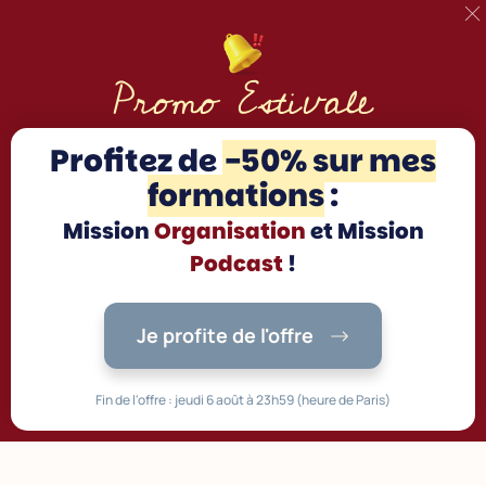
Promo Estivale
Profitez d
e
-50% sur mes
formations
:
Mission
Organisation
et Mission
Podcast
!
Je profite de l'offre
Fin de l'offre : jeudi 6 août à 23h59 (heure de Paris)