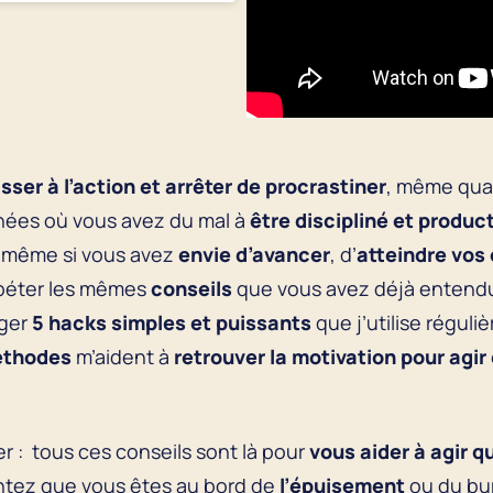
er à l’action et arrêter de procrastiner
, même qu
rnées où vous avez du mal à
être discipliné et product
, même si vous avez
envie d’avancer
, d’
atteindre vos 
répéter les mêmes
conseils
que vous avez déjà entendus
ager
5 hacks simples et puissants
que j’utilise régul
thodes
m’aident à
retrouver la motivation
pour agir
r : tous ces conseils sont là pour
vous aider à agir 
entez que vous êtes au bord de
l’épuisement
ou du bur