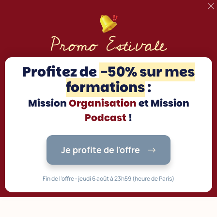
Promo Estivale
Profitez d
e
-50% sur mes
formations
:
Mission
Organisation
et Mission
Podcast
!
Je profite de l'offre
Fin de l'offre : jeudi 6 août à 23h59 (heure de Paris)