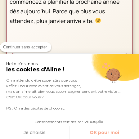
commencez à planifier la prochaine année
dès aujourd'hui. Parce que plus vous
attendez, plus janvier arrive vite.
Continuer sans accepter
Hello c'est nous...
les cookies d'Aline !
On a attendu d'être super sûrs que vous
kiffiez TheBBoost avant de vous déranger,
mais on aimerait bien vous accompagner pendant votre visite ...
C'est OK pour vous ?
C'est parti !
PS : On a des pépites de chocolat.
J'accepte de recevoir les emails de TheBBoost
Consentements certifiés par
Je choisis
OK pour moi