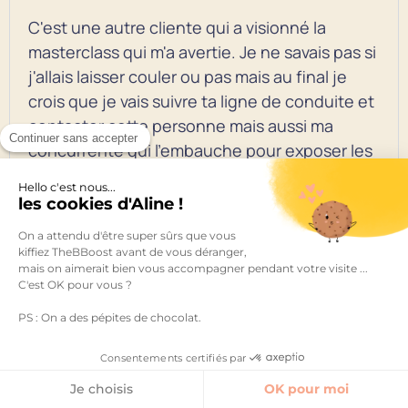
C'est une autre cliente qui a visionné la
masterclass qui m'a avertie. Je ne savais pas si
j'allais laisser couler ou pas mais au final je
crois que je vais suivre ta ligne de conduite et
contacter cette personne mais aussi ma
Continuer sans accepter
concurrente qui l'embauche pour exposer les
faits et demander le retrait de la partie qui
Hello c'est nous...
reprend (mot pour mot) le travail que j'ai
les cookies d'Aline !
réalisé pour cette personne ….
On a attendu d'être super sûrs que vous
kiffiez TheBBoost avant de vous déranger,
Merci pour tes conseils
mais on aimerait bien vous accompagner pendant votre visite ...
C'est OK pour vous ?
PS : On a des pépites de chocolat.
Reply
Consentements certifiés par
Je choisis
OK pour moi