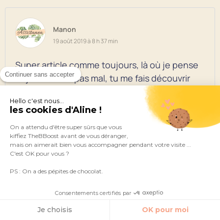
Manon
19 août 2019 à 8 h 37 min
Super article comme toujours, là où je pense
Continuer sans accepter
déjà en savoir pas mal, tu me fais découvrir
encore de nouvelles applications c’est
Hello c'est nous...
vraiment génial
les cookies d'Aline !
Merci énormément Aline, tu es là meilleure
On a attendu d'être super sûrs que vous
kiffiez TheBBoost avant de vous déranger,
mais on aimerait bien vous accompagner pendant votre visite ...
C'est OK pour vous ?
Reply
PS : On a des pépites de chocolat.
Consentements certifiés par
Je choisis
OK pour moi
TheBBoost