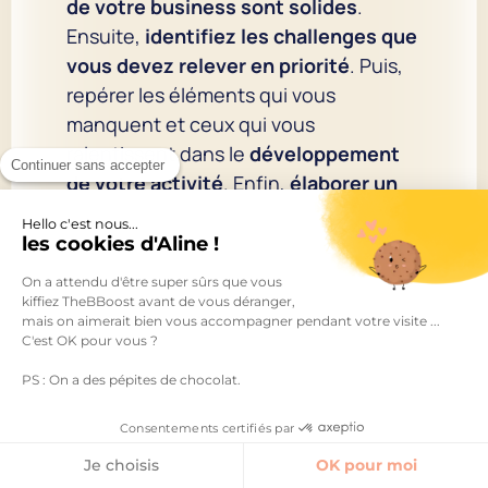
de votre business sont solides
.
Ensuite,
identifiez les challenges que
vous devez relever en priorité
. Puis,
repérer les éléments qui vous
manquent et ceux qui vous
ralentissent dans le
développement
Continuer sans accepter
de votre activité
. Enfin,
élaborer un
plan d’action pour déployer votre
Hello c'est nous...
nouvelle stratégie d’entreprise
. Et si
les cookies d'Aline !
vous souhaitez en savoir plus en
On a attendu d'être super sûrs que vous
matière de business, n’hésitez pas à
kiffiez TheBBoost avant de vous déranger,
mais on aimerait bien vous accompagner pendant votre visite ...
télécharger gratuitement mon ebook
C'est OK pour vous ?
avec
les 100 règles qui m’ont aidée à
PS : On a des pépites de chocolat.
développer un business à 7 chiffres
.
Consentements certifiés par
Je choisis
OK pour moi