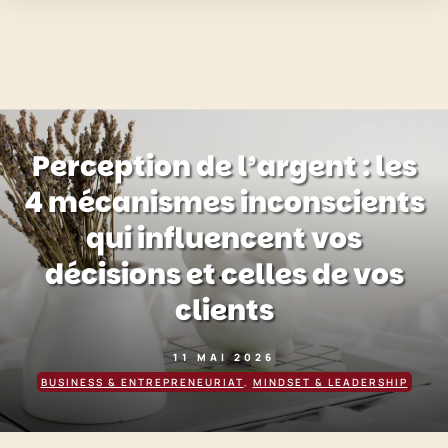
Perception de l’argent : les
4 mécanismes inconscients
qui influencent vos
décisions et celles de vos
clients
11 MAI 2026
BUSINESS & ENTREPRENEURIAT
,
MINDSET & LEADERSHIP