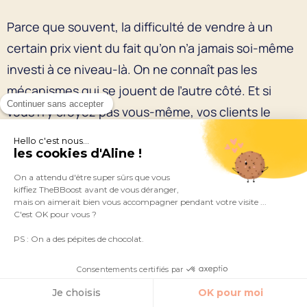
Parce que souvent, la difficulté de vendre à un
certain prix vient du fait qu’on n’a jamais soi-même
investi à ce niveau-là. On ne connaît pas les
mécanismes qui se jouent de l’autre côté. Et si
Continuer sans accepter
vous n’y croyez pas vous-même, vos clients le
ressentent instantanément.
Hello c'est nous...
les cookies d'Aline !
Vos arguments doivent donc correspondre aux
On a attendu d'être super sûrs que vous
mécanismes que vous souhaitez activer chez vos
kiffiez TheBBoost avant de vous déranger,
mais on aimerait bien vous accompagner pendant votre visite ...
clients et vous devez
être aligné avec le prix que
C'est OK pour vous ?
vous demandez
. Les deux vont ensemble
.
PS : On a des pépites de chocolat.
Prenez conscience que vos tarifs
Consentements certifiés par
communiquent pour vous
Je choisis
OK pour moi