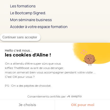
Les formations
Le Bootcamp Signed.
Mon séminaire business
Accéder à votre espace formation
Continuer sans accepter
En savoir plus
À propos de TheBBoost
Hello c'est nous...
les cookies d'Aline !
Contact
On a attendu d'être super sûrs que vous
Me retrouver sur les réseaux
kiffiez TheBBoost avant de vous déranger,
mais on aimerait bien vous accompagner pendant votre visite ...
C'est OK pour vous ?
PS : On a des pépites de chocolat.
Consentements certifiés par
Écouter le podcast
Je choisis
OK pour moi