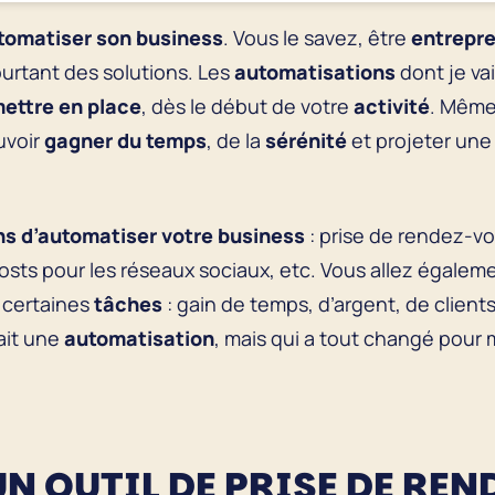
tomatiser son business
. Vous le savez, être
entrepre
pourtant des solutions. Les
automatisations
dont je vai
ettre en place
, dès le début de votre
activité
. Même
uvoir
gagner du temps
, de la
sérénité
et projeter une
ns d’automatiser votre business
: prise de rendez-v
sts pour les réseaux sociaux, etc. Vous allez égalem
e certaines
tâches
: gain de temps, d’argent, de client
fait une
automatisation
, mais qui a tout changé pour m
UN OUTIL DE PRISE DE RE