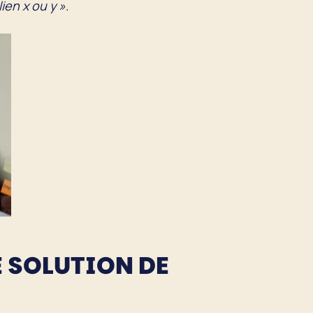
ien x ou y »
.
E SOLUTION DE