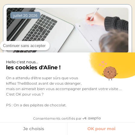
juillet 20, 2026
Continuer sans accepter
Hello c'est nous...
Appel découverte : les 7 étapes clés pour
les cookies d'Aline !
convertir vos prospects sans forcer
On a attendu d'être super sûrs que vous
kiffiez TheBBoost avant de vous déranger,
Lire l'article
mais on aimerait bien vous accompagner pendant votre visite ...
C'est OK pour vous ?
PS : On a des pépites de chocolat.
Consentements certifiés par
juillet 13, 2026
Je choisis
OK pour moi