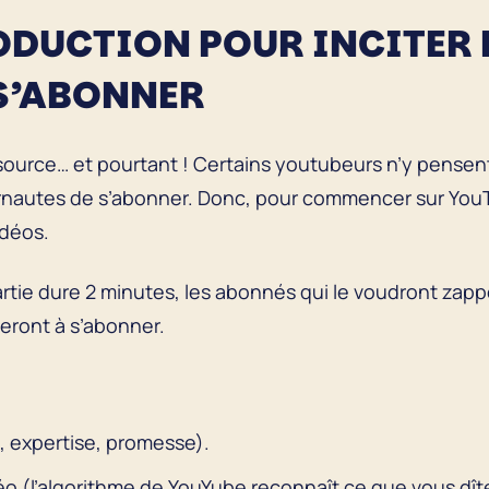
ODUCTION POUR INCITER 
 S’ABONNER
ource… et pourtant ! Certains youtubeurs n’y pensent 
ernautes de s’abonner. Donc, pour commencer sur You
idéos.
rtie dure 2 minutes, les abonnés qui le voudront zapp
eront à s’abonner.
 expertise, promesse).
éo (l’algorithme de YouYube reconnaît ce que vous dît