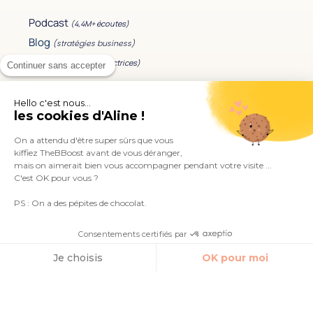
Podcast
(4,4M+ écoutes)
Blog
(stratégies business)
Newsletter
(40k+ lectrices)
Continuer sans accepter
Mes accompagnements
Hello c'est nous...
les cookies d'Aline !
Les formations
On a attendu d'être super sûrs que vous
Le Bootcamp Signed.
kiffiez TheBBoost avant de vous déranger,
Mon séminaire business
mais on aimerait bien vous accompagner pendant votre visite ...
C'est OK pour vous ?
Accéder à votre espace formation
PS : On a des pépites de chocolat.
En savoir plus
Consentements certifiés par
À propos de TheBBoost
Je choisis
OK pour moi
Contact
Axeptio consent
Plateforme de Gestion du Consentement : Personnalisez vos O
Me retrouver sur les réseaux