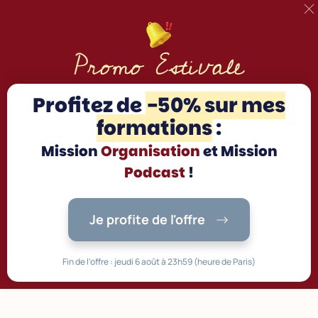
Promo Estivale
Profitez d
e
-50% sur mes
formations
:
Mission
Organisation
et Mission
Podcast
!
Je profite de l'offre
Fin de l'offre : jeudi 6 août à 23h59 (heure de Paris)