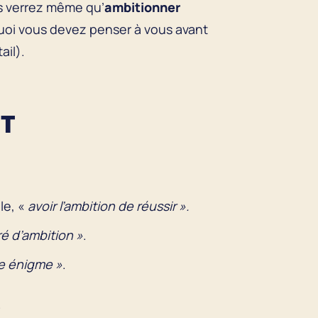
s verrez même qu’
ambitionner
uoi vous devez penser à vous avant
tail).
UT
le, «
avoir l’ambition de réussir ».
é d’ambition »
.
te énigme »
.
.