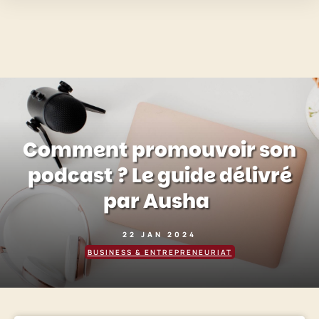
Comment promouvoir son
podcast ? Le guide délivré
par Ausha
22 JAN 2024
BUSINESS & ENTREPRENEURIAT