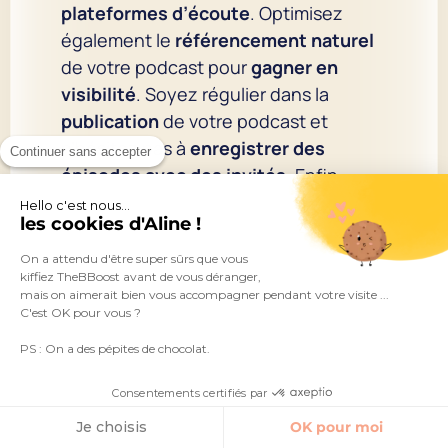
plateformes d’écoute
. Optimisez
également le
référencement naturel
de votre podcast pour
gagner en
visibilité
. Soyez régulier dans la
publication
de votre podcast et
n’hésitez pas à
enregistrer des
Continuer sans accepter
épisodes avec des invités
. Enfin,
choisissez les bons titres
et utilisez
Hello c'est nous...
les cookies d'Aline !
le
cross média
pour
faire connaître
votre format audio
. Enfin, n’oubliez
On a attendu d'être super sûrs que vous
kiffiez TheBBoost avant de vous déranger,
pas de télécharger gratuitement votre
mais on aimerait bien vous accompagner pendant votre visite ...
template de suivi de production
C'est OK pour vous ?
podcast
.
PS : On a des pépites de chocolat.
Consentements certifiés par
Je choisis
OK pour moi