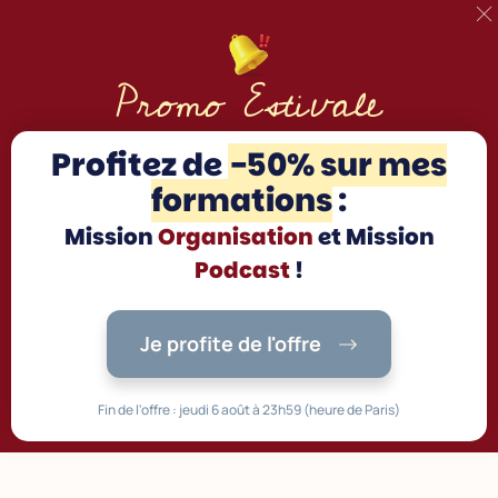
Promo Estivale
Profitez d
e
-50% sur mes
formations
:
Mission
Organisation
et Mission
Podcast
!
Je profite de l'offre
Fin de l'offre : jeudi 6 août à 23h59 (heure de Paris)