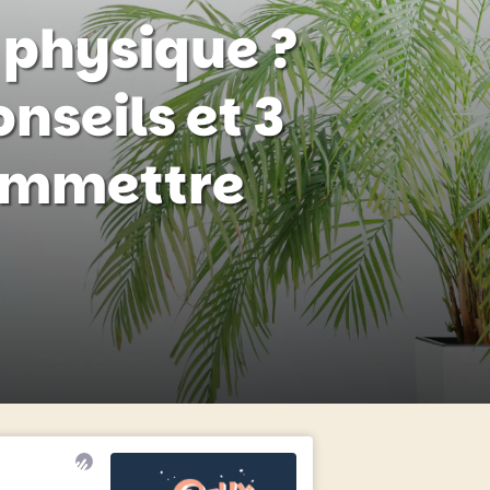
physique ?
onseils et 3
commettre