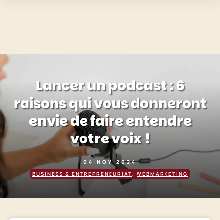
Lancer un podcast : 6
raisons qui vous donneront
envie de faire entendre
votre voix !
04 NOV 2024
BUSINESS & ENTREPRENEURIAT
,
WEBMARKETING