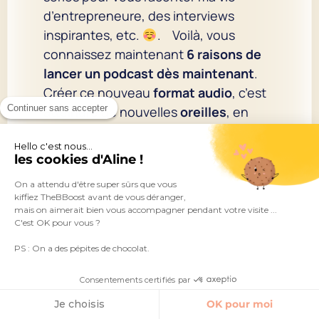
d’entrepreneure, des interviews
inspirantes, etc.
. Voilà, vous
connaissez maintenant
6 raisons de
lancer un podcast dès maintenant
.
Créer ce nouveau
format audio
, c’est
Continuer sans accepter
atteindre de nouvelles
oreilles
, en
l’occurrence celles de vos
potentiels
Hello c'est nous...
clients
! Vous aurez ensuite tout le
les cookies d'Aline !
temps nécessaire pour
vous exprimer
On a attendu d'être super sûrs que vous
auprès de vos futurs auditeurs, créer
kiffiez TheBBoost avant de vous déranger,
du lien, fidéliser
puis
augmenter
mais on aimerait bien vous accompagner pendant votre visite ...
C'est OK pour vous ?
votre taux de conversion
. Et pour
vous guider pas à pas, j’ai mis à
PS : On a des pépites de chocolat.
disposition
toutes les connaissances
Consentements certifiés par
que j’ai acquises avec mon podcast à
4 millions d’écoutes
dans ma
Je choisis
OK pour moi