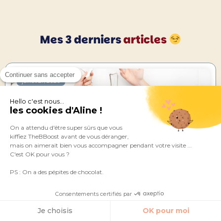
Mes 3 derniers
articles
Continuer sans accepter
juillet 27, 2026
Hello c'est nous...
les cookies d'Aline !
On a attendu d'être super sûrs que vous
kiffiez TheBBoost avant de vous déranger,
mais on aimerait bien vous accompagner pendant votre visite ...
C'est OK pour vous ?
Comment relancer son entreprise en 5 étapes
clés
PS : On a des pépites de chocolat.
Consentements certifiés par
Lire l'article
Je choisis
OK pour moi