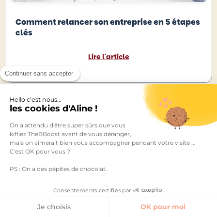
Comment relancer son entreprise en 5 étapes
clés
Lire l'article
Continuer sans accepter
Hello c'est nous...
les cookies d'Aline !
juillet 20, 2026
On a attendu d'être super sûrs que vous
kiffiez TheBBoost avant de vous déranger,
mais on aimerait bien vous accompagner pendant votre visite ...
C'est OK pour vous ?
PS : On a des pépites de chocolat.
Appel découverte : les 7 étapes clés pour
Consentements certifiés par
convertir vos prospects sans forcer
Je choisis
OK pour moi