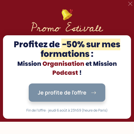
Promo Estivale
Profitez d
e
-50% sur mes
formations
:
Mission
Organisation
et Mission
Podcast
!
Je profite de l'offre
Fin de l'offre : jeudi 6 août à 23h59 (heure de Paris)