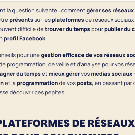
t la question suivante : comment
gérer ses réseaux
être
présents
sur les
plateformes
de réseaux sociaux
ouvent difficile de
trouver du temps
pour
publier du 
on
profil
Facebook
.
conseils pour une
gestion efficace
de vos réseaux so
 de programmation, de veille et d’analyse pour vos ré
agner du temps
et
mieux gérer
vos
médias sociaux
on
et la
programmation
de vos
posts
, en passant par
isse découvrir ces pépites.
 PLATEFORMES DE RÉSEAU