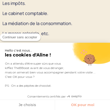
Les impôts.
Le cabinet comptable.
La médiation de la consommation.
La masse salariale, etc.
Continuer sans accepter
En effet, c’est seulement depuis moins d’un an que
Hello c'est nous...
j’ai décidé de déléguer tout l’aspect administratif et
les cookies d'Aline !
comptabilité. Tout est alors devenu beaucoup plus
On a attendu d'être super sûrs que vous
fluide et simple dans mon quotidien
kiffiez TheBBoost avant de vous déranger,
mais on aimerait bien vous accompagner pendant votre visite ...
d’entrepreneure (merci Alexandra !).
C'est OK pour vous ?
PS : On a des pépites de chocolat.
10. OPTIMISER LES CONTENUS
Consentements certifiés par
EXISTANTS POUR EN CRÉER DE
Je choisis
OK pour moi