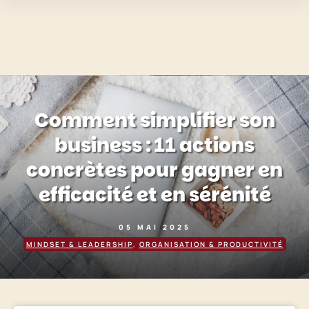
Comment simplifier son
business : 11 actions
concrètes pour gagner en
efficacité et en sérénité
05 MAI 2025
MINDSET & LEADERSHIP
,
ORGANISATION & PRODUCTIVITÉ